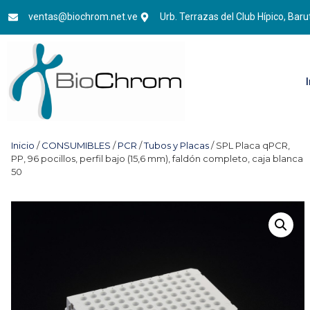
ventas@biochrom.net.ve
Urb. Terrazas del Club Hípico, Baru
Inicio
/
CONSUMIBLES
/
PCR
/
Tubos y Placas
/ SPL Placa qPCR,
PP, 96 pocillos, perfil bajo (15,6 mm), faldón completo, caja blanca
50