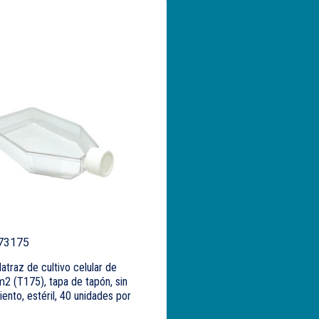
73175
traz de cultivo celular de
2 (T175), tapa de tapón, sin
iento, estéril, 40 unidades por