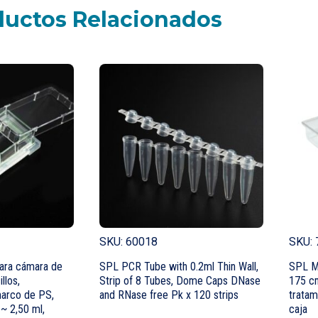
ductos Relacionados
SKU: 60018
SKU: 
ara cámara de
SPL PCR Tube with 0.2ml Thin Wall,
SPL Ma
illos,
Strip of 8 Tubes, Dome Caps DNase
175 cm
marco de PS,
and RNase free Pk x 120 strips
tratam
~ 2,50 ml,
caja