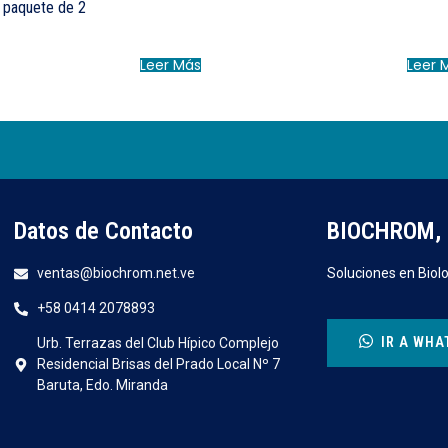
// paquete de 2
Leer Más
Leer 
Datos de Contacto
BIOCHROM, 
ventas@biochrom.net.ve
Soluciones en Biolo
+58 0414 2078893
IR A WHA
Urb. Terrazas del Club Hípico Complejo
Residencial Brisas del Prado Local Nº 7
Baruta, Edo. Miranda