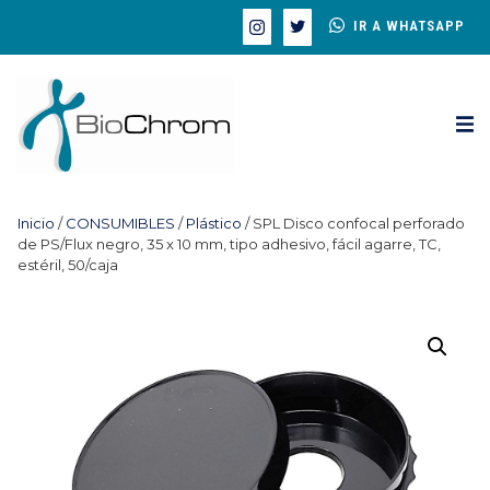
IR A WHATSAPP
Inicio
/
CONSUMIBLES
/
Plástico
/ SPL Disco confocal perforado
de PS/Flux negro, 35 x 10 mm, tipo adhesivo, fácil agarre, TC,
estéril, 50/caja