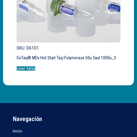
SKU: D6101
GoTaq® MDx Hot Start Taq Polymerase 50u 3aul 1000u_3
Leer Más
Navegación
Inicio