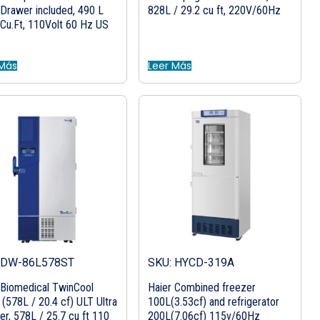
 Drawer included, 490 L
828L / 29.2 cu ft, 220V/60Hz
 Cu.Ft, 110Volt 60 Hz US
 Más
Leer Más
 DW-86L578ST
SKU: HYCD-319A
 Biomedical TwinCool
Haier Combined freezer
 (578L / 20.4 cf) ULT Ultra
100L(3.53cf) and refrigerator
er, 578L / 25.7 cu ft 110
200L(7.06cf) 115v/60Hz