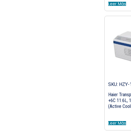
Leer Más
SKU: HZY-
Haier Transp
+6C 11.6L, 
(Active Cool
Leer Más