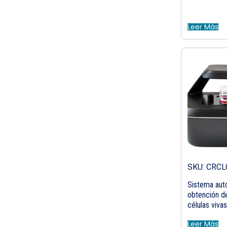
Leer Más
SKU: CRC
Sistema aut
obtención d
células viva
Leer Más