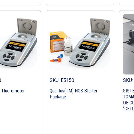
0
SKU: E5150
SKU:
 Fluorometer
Quantus(TM) NGS Starter
SIST
Package
TOMA
DE C
“CEL