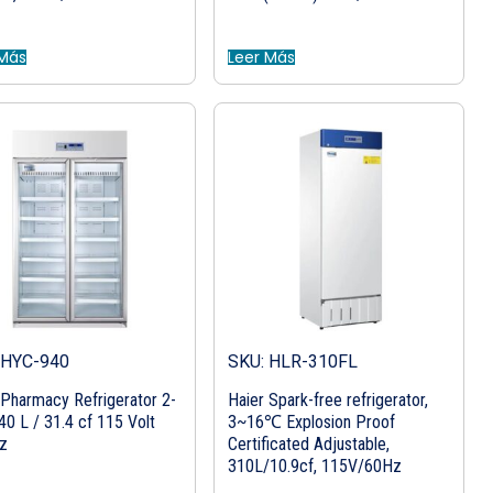
 Más
Leer Más
 HYC-940
SKU: HLR-310FL
 Pharmacy Refrigerator 2-
Haier Spark-free refrigerator,
40 L / 31.4 cf 115 Volt
3~16℃ Explosion Proof
z
Certificated Adjustable,
310L/10.9cf, 115V/60Hz