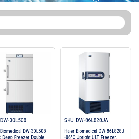
 DW-30L508
SKU: DW-86L828JA
 Biomedical DW-30L508
Haier Biomedical DW-86L828J
C Deep Freezer Double
-86°C Upright ULT Freezer,