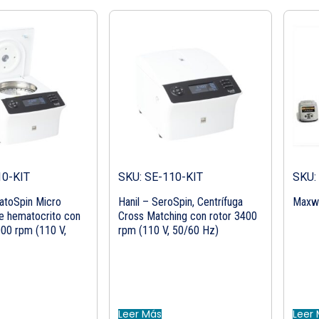
10-KIT
SKU: SE-110-KIT
SKU:
atoSpin Micro
Hanil – SeroSpin, Centrífuga
Maxwe
de hematocrito con
Cross Matching con rotor 3400
000 rpm (110 V,
rpm (110 V, 50/60 Hz)
Leer Más
Leer