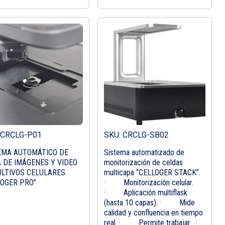
 CRCLG-P01
SKU: CRCLG-SB02
EMA AUTOMÁTICO DE
Sistema automatizado de
 DE IMÁGENES Y VIDEO
monitorización de celdas
ULTIVOS CELULARES
multicapa “CELLOGER STACK”.
LOGER PRO”
· Monitorización celular.
· Aplicación multiflask
(hasta 10 capas). · Mide
calidad y confluencia en tiempo
real. · Permite trabajar