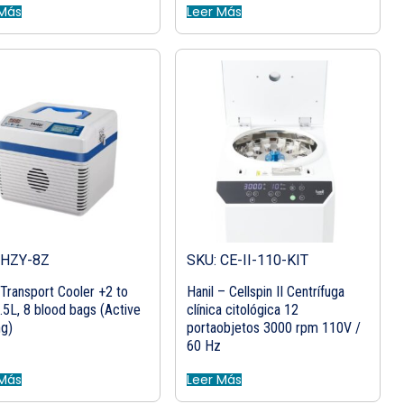
 Más
Leer Más
 HZY-8Z
SKU: CE-II-110-KIT
 Transport Cooler +2 to
Hanil – Cellspin II​ Centrífuga
.5L, 8 blood bags (Active
clínica citológica 12
ng)
portaobjetos 3000 rpm 110V /
60 Hz
 Más
Leer Más