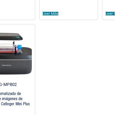
Leer Más
Leer
LG-MPB02
omatizado de
e imágenes de
s Celloger Mini Plus