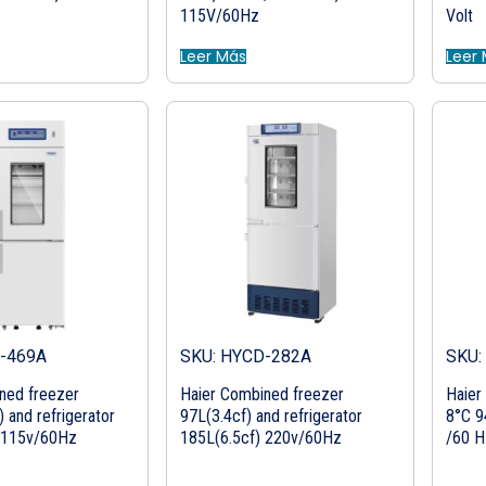
115V/60Hz
Volt
Leer Más
Leer
-469A
SKU: HYCD-282A
SKU:
ned freezer
Haier Combined freezer
Haier
 and refrigerator
97L(3.4cf) and refrigerator
8°C 9
) 115v/60Hz
185L(6.5cf) 220v/60Hz
/60 H