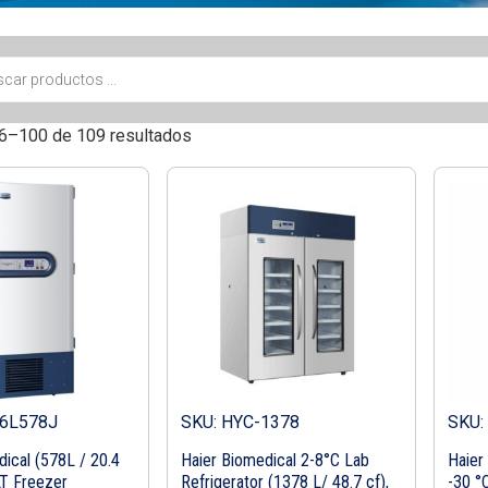
6–100 de 109 resultados
86L578J
SKU: HYC-1378
SKU:
ical (578L / 20.4
Haier Biomedical 2-8°C Lab
Haier
LT Freezer
Refrigerator (1378 L/ 48.7 cf),
-30 °