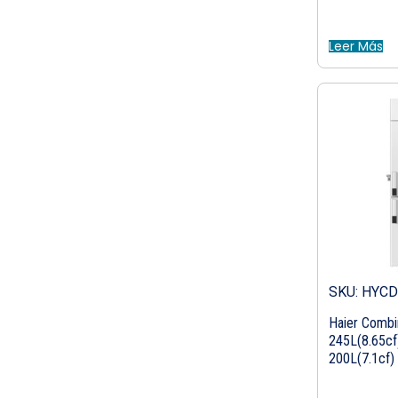
Leer Más
SKU: HYCD
Haier Combi
245L(8.65cf)
200L(7.1cf