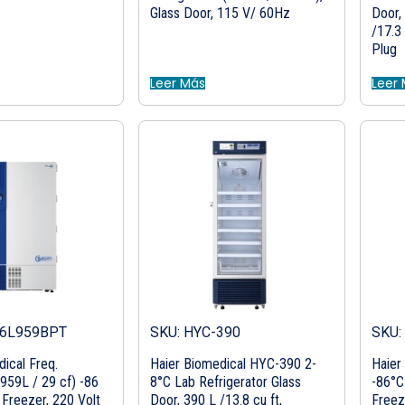
Glass Door, 115 V/ 60Hz
Door,
/17.3
Plug
Leer Más
Leer
86L959BPT
SKU: HYC-390
SKU:
ical Freq.
Haier Biomedical HYC-390 2-
Haier
959L / 29 cf) -86
8°C Lab Refrigerator Glass
-86°C
 Freezer, 220 Volt
Door, 390 L /13.8 cu ft,
Freez