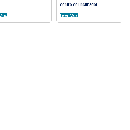
dentro del incubador
 Más
Leer Más