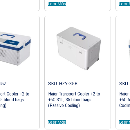
Leer Más
Leer
15Z
SKU: HZY-35B
SKU:
ort Cooler +2 to
Haier Transport Cooler +2 to
Haier
15 blood bags
+6C 31L, 35 blood bags
+6C 5
ing)
(Passive Cooling)
Cooli
Leer Más
Leer