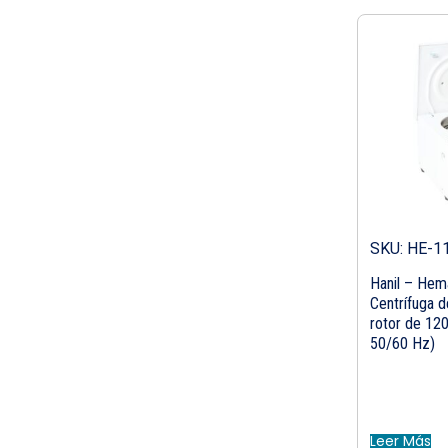
SKU: HE-1
Hanil – Hem
Centrífuga 
rotor de 12
50/60 Hz)
Leer Más