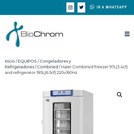
IR A WHATSAPP
Inicio
/
EQUIPOS
/
Congeladores y
Refrigeradores
/
Combined
/ Haier Combined freezer 97L(3.4cf)
and refrigerator 185L(6.5cf) 220v/60Hz