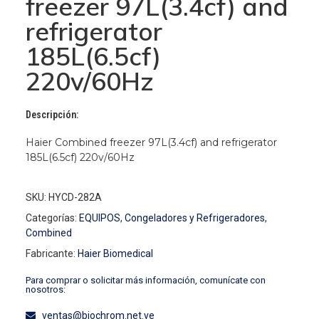
freezer 97L(3.4cf) and
refrigerator
185L(6.5cf)
220v/60Hz
Descripción:
Haier Combined freezer 97L(3.4cf) and refrigerator
185L(6.5cf) 220v/60Hz
SKU: HYCD-282A
Categorías:
EQUIPOS
,
Congeladores y Refrigeradores
,
Combined
Fabricante:
Haier Biomedical
Para comprar o solicitar más información, comunícate con
nosotros:
ventas@biochrom.net.ve