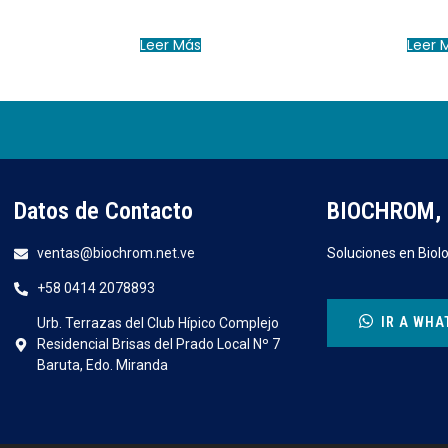
Leer Más
Leer 
Datos de Contacto
BIOCHROM, 
ventas@biochrom.net.ve
Soluciones en Biolo
+58 0414 2078893
IR A WHA
Urb. Terrazas del Club Hípico Complejo
Residencial Brisas del Prado Local Nº 7
Baruta, Edo. Miranda