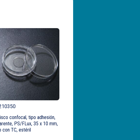
 210350
sco confocal, tipo adhesión,
arente, PS/FLux, 35 x 10 mm,
o con TC, estéril