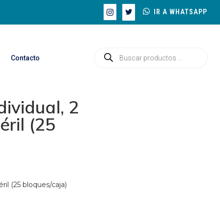
IR A WHATSAPP
Contacto
ividual, 2
éril (25
ril (25 bloques/caja)