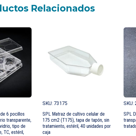
ductos Relacionados
SKU: 73175
SKU:
de 6 pocillos
SPL Matraz de cultivo celular de
SPL Di
rio transparente,
175 cm2 (T175), tapa de tapón, sin
transp
idrio, tipo de
tratamiento, estéril, 40 unidades por
tratad
, TC, estéril,
caja