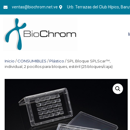
ventas@biochrom.net.ve
Urb. Terrazas del Club Hípico, Baru
Inicio
/
CONSUMIBLES
/
Plástico
/ SPL Bloque SPLScar™,
individual, 2 pocillos para bloques, estéril (25 bloques/caja)