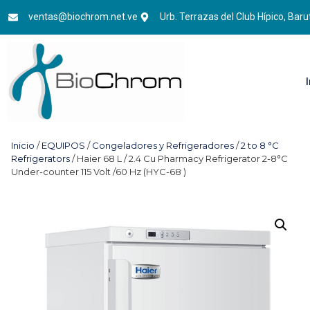
ventas@biochrom.net.ve
Urb. Terrazas del Club Hípico, Baru
Inicio
/
EQUIPOS
/
Congeladores y Refrigeradores
/
2 to 8 °C
Refrigerators
/ Haier 68 L / 2.4 Cu Pharmacy Refrigerator 2-8°C
Under-counter 115 Volt /60 Hz (HYC-68 )