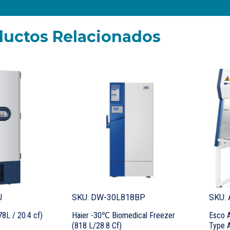
ductos Relacionados
J
SKU: DW-30L818BP
SKU:
78L / 20.4 cf)
Haier -30℃ Biomedical Freezer
Esco 
(818 L/28.8 Cf)
Type A