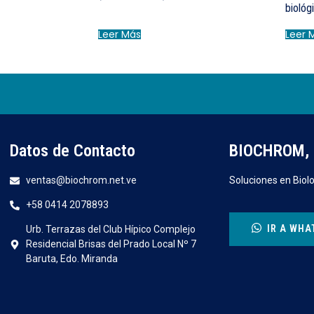
biológ
Leer Más
Leer 
Datos de Contacto
BIOCHROM, 
ventas@biochrom.net.ve
Soluciones en Biolo
+58 0414 2078893
IR A WHA
Urb. Terrazas del Club Hípico Complejo
Residencial Brisas del Prado Local Nº 7
Baruta, Edo. Miranda