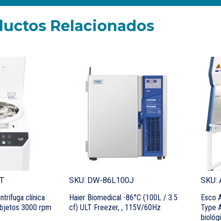
ductos Relacionados
IT
SKU: DW-86L100J
SKU:
entrífuga clínica
Haier Biomedical -86°C (100L / 3.5
Esco 
objetos 3000 rpm
cf) ULT Freezer, , 115V/60Hz
Type A
biológ