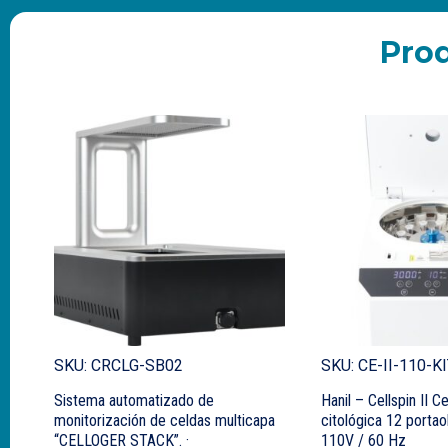
Pro
SKU: CRCLG-SB02
SKU: CE-II-110-K
Sistema automatizado de
Hanil – Cellspin II​ C
monitorización de celdas multicapa
citológica 12 porta
“CELLOGER STACK”. ·
110V / 60 Hz